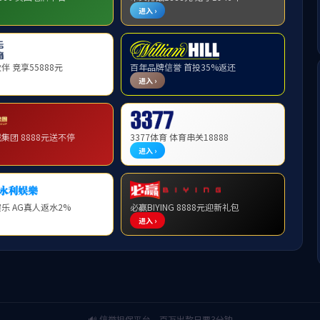
罗岗水库除险加固工程
鲤鱼桥水库
资山水库
周桥水库
前往
<
1
>