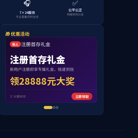
高庵水库
枣阳东郊水库
页