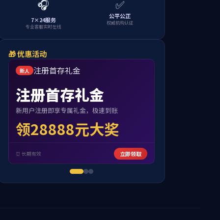
2025
11-10
2025
11-07
2025
10-30