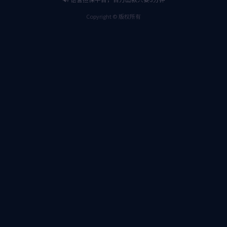
集团开展第16次党委理论中心组
情
集团荣获湖北省水利优质工程奖
情
集团承建的湖北先盛科技机械制造项目正式开工
情