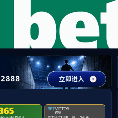
视讯集团|中国有限公司-官
网站首页
公司简介
新闻资讯
党务党
新闻资讯
NEWS